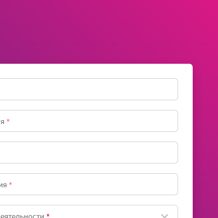
ия
*
ия
*
деятельности
*