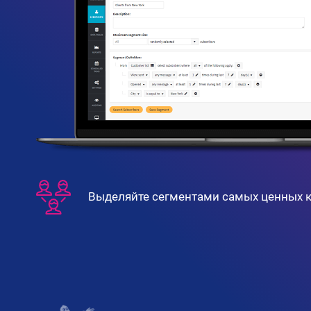
Выделяйте сегментами самых ценных к
Возвращайте клиентов персонализир