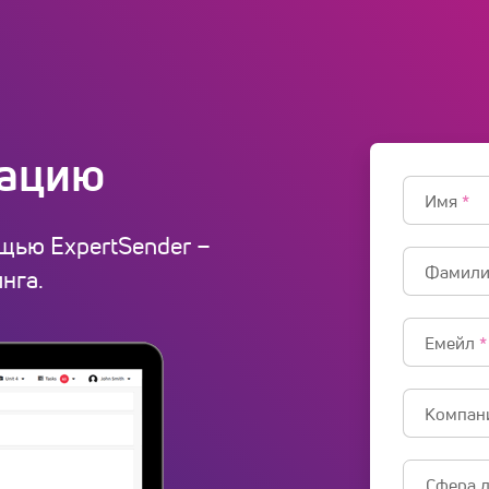
рацию
Имя
*
ощью ExpertSender –
Фамил
нга.
Емейл
*
Компан
Сфера 